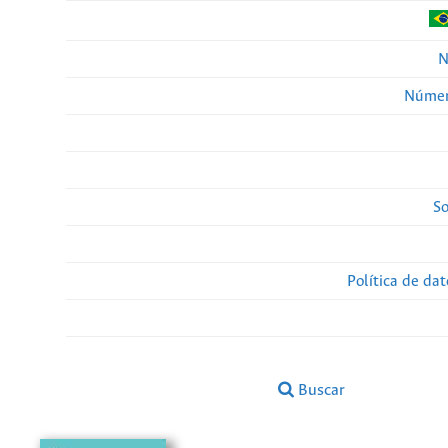
N
Númer
So
Política de da
Buscar