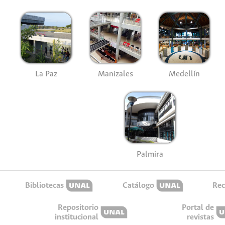
La Paz
Manizales
Medellín
Palmira
Bibliotecas
Catálogo
Rec
Repositorio
Portal de
institucional
revistas