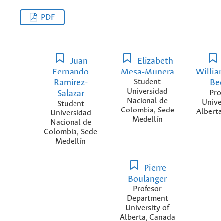
PDF
Juan
Elizabeth
Fernando
Mesa-Munera
Willia
Ramirez-
Student
Be
Universidad
Salazar
Pro
Nacional de
Unive
Student
Colombia, Sede
Albert
Universidad
Medellín
Nacional de
Colombia, Sede
Medellín
Pierre
Boulanger
Profesor
Department
University of
Alberta, Canada