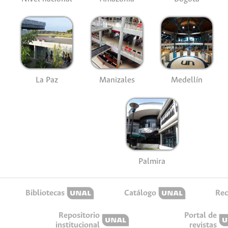
La Paz
Manizales
Medellín
Palmira
Bibliotecas
Catálogo
Rec
Repositorio
Portal de
institucional
revistas