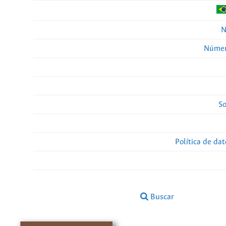
N
Númer
So
Política de da
Buscar