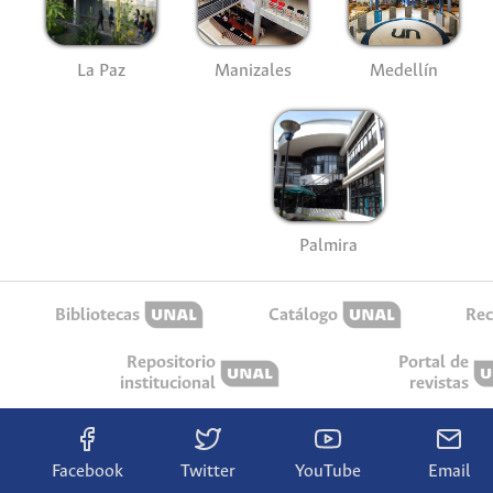
La Paz
Manizales
Medellín
Palmira
Bibliotecas
Catálogo
Rec
Repositorio
Portal de
institucional
revistas
Facebook
Twitter
YouTube
Email