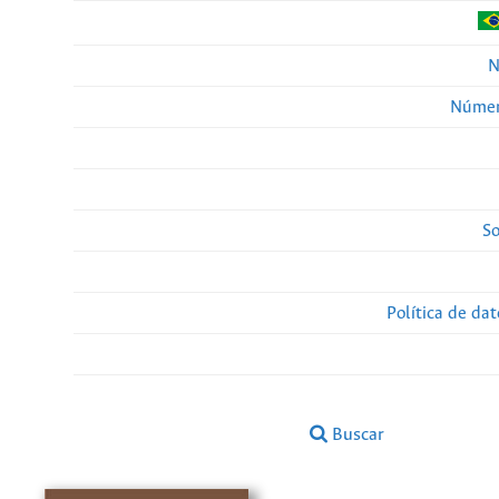
N
Númer
So
Política de da
Buscar