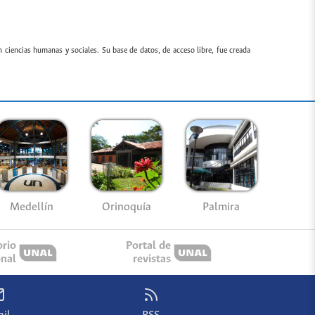
n ciencias humanas y sociales. Su base de datos, de acceso libre, fue creada
Medellín
Palmira
Orinoquía
orio
Portal de
onal
revistas