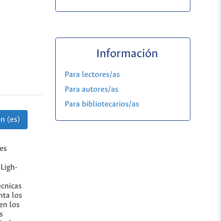
Información
Para lectores/as
Para autores/as
Para bibliotecarios/as
n (es)
tes
 Ligh-
écnicas
nta los
en los
s