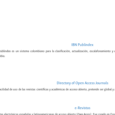
IBN Publindex
Publindex es un sistema colombiano para la clasificación, actualización, escalafonamiento y c
bia.
Directory of Open Access Journals
cilidad de uso de las revistas científicas y académicas de acceso abierto, pretende ser global y
e-Revistas
tas electrónicas españolas y latinoamericanas de acceso abierto (
Open Access
). Fue creado en Esp