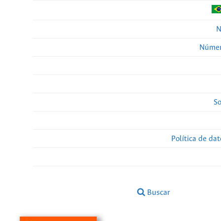
N
Númer
So
Política de da
Buscar