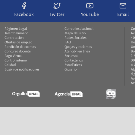
Facebook
Twitter
YouTube
Email
Régimen Legal
Correo institucional
Co
Talento humano
Mapa del sitio
Av
Contratación
Redes Sociales
40
Ofertas de empleo
FAQ
He
Rendición de cuentas
Quejas y reclamos
Un
Concurso docente
Atención en línea
Bo
Pago Virtual
Encuesta
(+
Control interno
Contáctenos
00
Calidad
Estadísticas
© 
Buzón de notificaciones
Glosario
Al
di
Ac
Ac