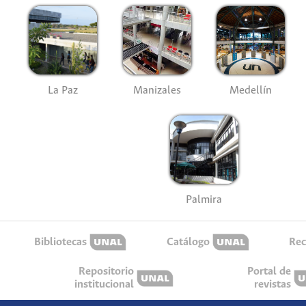
La Paz
Manizales
Medellín
Palmira
Bibliotecas
Catálogo
Rec
Repositorio
Portal de
institucional
revistas