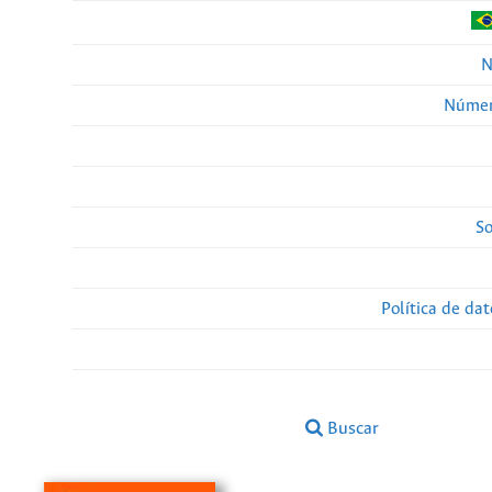
N
Númer
So
Política de da
Buscar