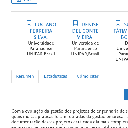
LUCIANO
DENISE
S
FERREIRA
DEL CONTE
FÁTIM
SILVA,
VIEIRA,
BO
Universidade
Universida de
D
Paranaense
Paranaense
Unive
UNIPAR,Brasil
UNIPAR,Brasil
Para
UNIPA
Resumen
Estadísticas
Cómo citar
Com a evolução da gestão dos projetos de engenharia de s
quais muitas práticas foram retiradas da gestão empresar ia
documentação destes projetos está cada dia mais completa
então porque não realizar o caminho inverso, utiliza r à si