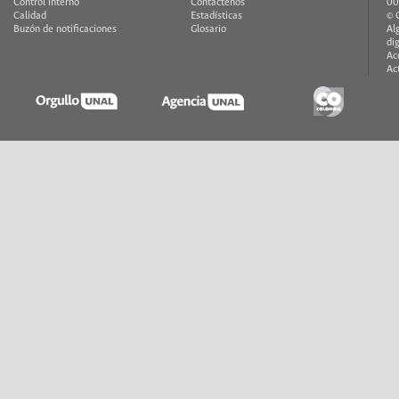
Control interno
Contáctenos
00
Calidad
Estadísticas
© 
Buzón de notificaciones
Glosario
Al
di
Ac
Ac