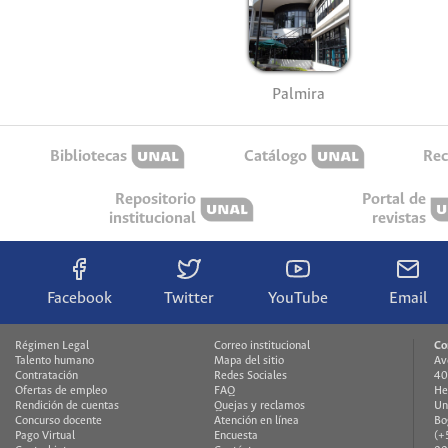
Palmira
Bibliotecas
Catálogo
Rec
Repositorio
Portal de
institucional
revistas
Facebook
Twitter
YouTube
Email
Régimen Legal
Correo institucional
Co
Talento humano
Mapa del sitio
Av
Contratación
Redes Sociales
40
Ofertas de empleo
FAQ
He
Rendición de cuentas
Quejas y reclamos
Un
Concurso docente
Atención en línea
Bo
Pago Virtual
Encuesta
(+