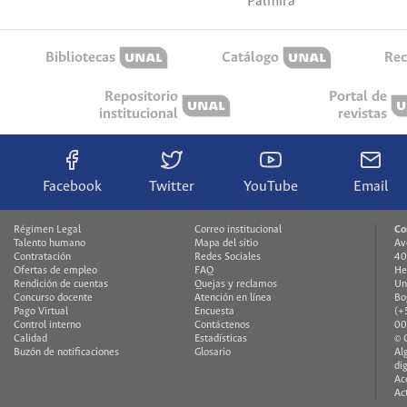
Palmira
Bibliotecas
Catálogo
Rec
Repositorio
Portal de
institucional
revistas
Facebook
Twitter
YouTube
Email
Régimen Legal
Correo institucional
Co
Talento humano
Mapa del sitio
Av
Contratación
Redes Sociales
40
Ofertas de empleo
FAQ
He
Rendición de cuentas
Quejas y reclamos
Un
Concurso docente
Atención en línea
Bo
Pago Virtual
Encuesta
(+
Control interno
Contáctenos
00
Calidad
Estadísticas
© 
Buzón de notificaciones
Glosario
Al
di
Ac
Ac