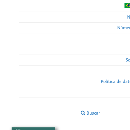
N
Númer
So
Política de da
Buscar