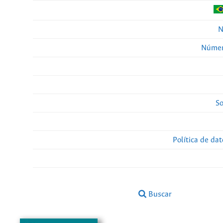
N
Númer
So
Política de da
Buscar