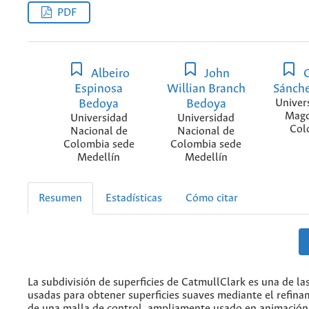
PDF
Albeiro
John
G
Espinosa
Willian Branch
Sánche
Bedoya
Bedoya
Univer
Magd
Universidad
Universidad
Col
Nacional de
Nacional de
Colombia sede
Colombia sede
Medellín
Medellín
Resumen
Estadísticas
Cómo citar
La subdivisión de superficies de CatmullClark es una de la
usadas para obtener superficies suaves mediante el refina
de una malla de control, ampliamente usado en animación