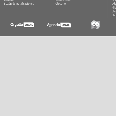
Buzón de notificaciones
Glosario
Al
di
Ac
Ac