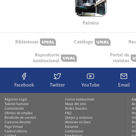
Palmira
Bibliotecas
Catálogo
Rec
Repositorio
Portal de
institucional
revistas
Facebook
Twitter
YouTube
Email
Régimen Legal
Correo institucional
Co
Talento humano
Mapa del sitio
Av
Contratación
Redes Sociales
40
Ofertas de empleo
FAQ
He
Rendición de cuentas
Quejas y reclamos
Un
Concurso docente
Atención en línea
Bo
Pago Virtual
Encuesta
(+
Control interno
Contáctenos
00
Calidad
Estadísticas
© 