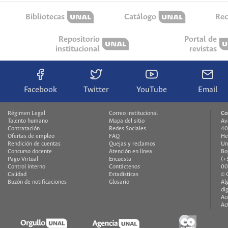
Bibliotecas
Catálogo
Rec
Repositorio
Portal de
institucional
revistas
Facebook
Twitter
YouTube
Email
Régimen Legal
Correo institucional
Co
Talento humano
Mapa del sitio
Av
Contratación
Redes Sociales
40
Ofertas de empleo
FAQ
He
Rendición de cuentas
Quejas y reclamos
Un
Concurso docente
Atención en línea
Bo
Pago Virtual
Encuesta
(+
Control interno
Contáctenos
00
Calidad
Estadísticas
© 
Buzón de notificaciones
Glosario
Al
di
Ac
Ac