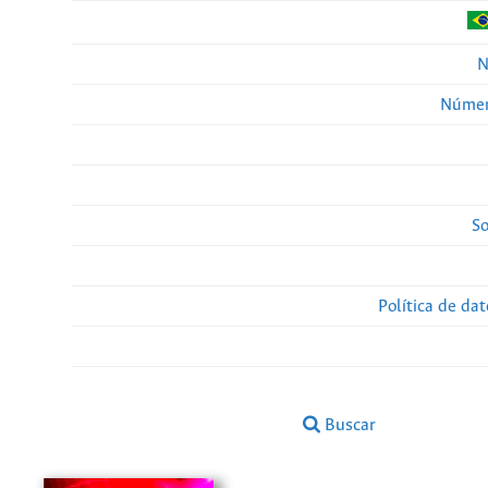
N
Númer
So
Política de da
Buscar