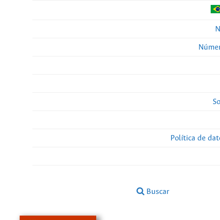
N
Númer
So
Política de da
Buscar