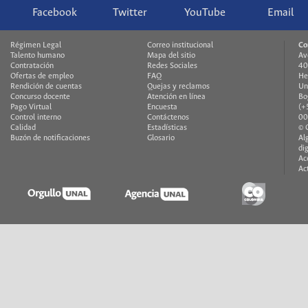
Facebook
Twitter
YouTube
Email
Régimen Legal
Correo institucional
Co
Talento humano
Mapa del sitio
Av
Contratación
Redes Sociales
40
Ofertas de empleo
FAQ
He
Rendición de cuentas
Quejas y reclamos
Un
Concurso docente
Atención en línea
Bo
Pago Virtual
Encuesta
(+
Control interno
Contáctenos
00
Calidad
Estadísticas
© 
Buzón de notificaciones
Glosario
Al
di
Ac
Ac