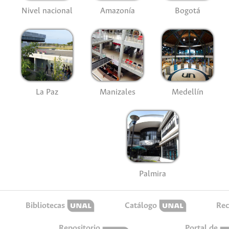
Nivel nacional
Amazonía
Bogotá
La Paz
Manizales
Medellín
Palmira
Bibliotecas
Catálogo
Rec
Repositorio
Portal de