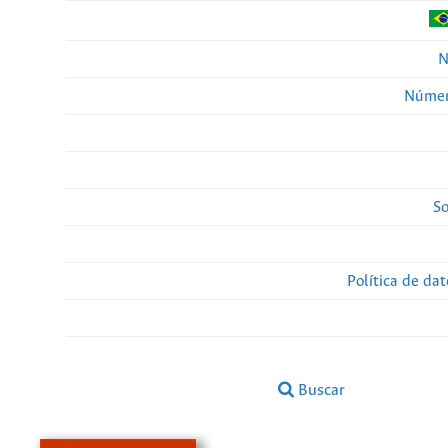
N
Númer
So
Política de da
Buscar