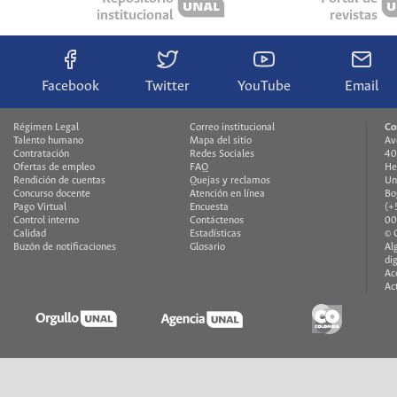
institucional
revistas
Facebook
Twitter
YouTube
Email
Régimen Legal
Correo institucional
Co
Talento humano
Mapa del sitio
Av
Contratación
Redes Sociales
40
Ofertas de empleo
FAQ
He
Rendición de cuentas
Quejas y reclamos
Un
Concurso docente
Atención en línea
Bo
Pago Virtual
Encuesta
(+
Control interno
Contáctenos
00
Calidad
Estadísticas
© 
Buzón de notificaciones
Glosario
Al
di
Ac
Ac