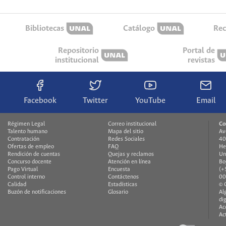
Bibliotecas
Catálogo
Rec
Repositorio
Portal de
institucional
revistas
Facebook
Twitter
YouTube
Email
Régimen Legal
Correo institucional
Co
Talento humano
Mapa del sitio
Av
Contratación
Redes Sociales
40
Ofertas de empleo
FAQ
He
Rendición de cuentas
Quejas y reclamos
Un
Concurso docente
Atención en línea
Bo
Pago Virtual
Encuesta
(+
Control interno
Contáctenos
00
Calidad
Estadísticas
© 
Buzón de notificaciones
Glosario
Al
di
Ac
Ac