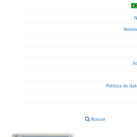
N
Númer
So
Política de da
Buscar