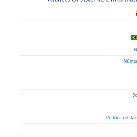
N
Númer
So
Política de da