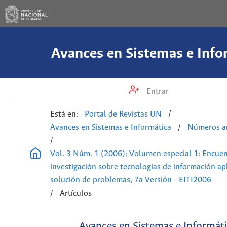
Avances en Sistemas e Info
Entrar
Está en:
Portal de Revistas UN
/
Avances en Sistemas e Informática
/
Números an
/
Vol. 3 Núm. 1 (2006): Volumen especial 1: Encue
investigación sobre tecnologías de información apl
solución de problemas, 7a Versión - EITI2006
/
Artículos
Avances en Sistemas e Informát