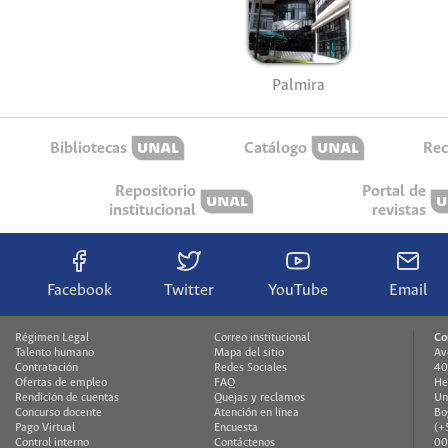
Palmira
Bibliotecas
Catálogo
Rec
Repositorio
Portal de
institucional
revistas
Facebook
Twitter
YouTube
Email
Régimen Legal
Correo institucional
Co
Talento humano
Mapa del sitio
Av
Contratación
Redes Sociales
40
Ofertas de empleo
FAQ
He
Rendición de cuentas
Quejas y reclamos
Un
Concurso docente
Atención en línea
Bo
Pago Virtual
Encuesta
(+
Control interno
Contáctenos
00