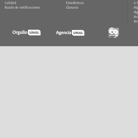
Calidad
Estadísticas
© 
Buzón de notificaciones
Glosario
Al
di
Ac
Ac