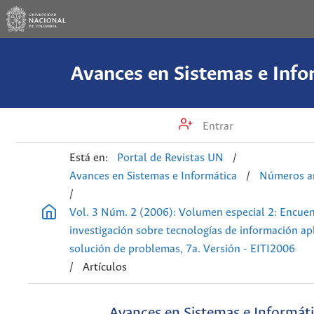
Avances en Sistemas e Info
Entrar
Está en:
Portal de Revistas UN
/
Avances en Sistemas e Informática
/
Números an
/
Vol. 3 Núm. 2 (2006): Volumen especial 2: Encue
investigación sobre tecnologías de información apl
solución de problemas, 7a. Versión - EITI2006
/
Artículos
Avances en Sistemas e Informát