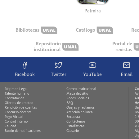
Palmira
Bibliotecas
Catálogo
Rec
Repositorio
Portal de
institucional
revistas
Facebook
Twitter
YouTube
Email
Régimen Legal
Correo institucional
Co
Talento humano
Mapa del sitio
Av
Contratación
Redes Sociales
40
Ofertas de empleo
FAQ
He
Rendición de cuentas
Quejas y reclamos
Un
Concurso docente
Atención en línea
Bo
Pago Virtual
Encuesta
(+
Control interno
Contáctenos
00
Calidad
Estadísticas
© 
Buzón de notificaciones
Glosario
Al
di