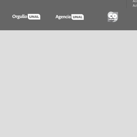
Ac
Ac