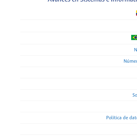
N
Númer
So
Política de da