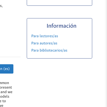
s,
Información
Para lectores/as
Para autores/as
Para bibliotecarios/as
n (es)
common
 present
s and we
models
e to
 we