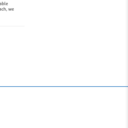
able
oach, we