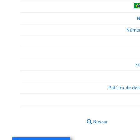
N
Númer
So
Política de da
Buscar