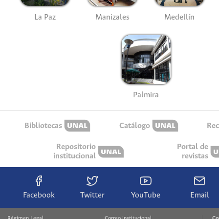
La Paz
Manizales
Medellín
Palmira
Bibliotecas
Catálogo
Rec
Repositorio
Portal de
institucional
revistas
Facebook
Twitter
YouTube
Email
Régimen Legal
Correo institucional
Co