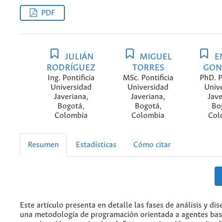
PDF
JULIÁN
MIGUEL
E
RODRÍGUEZ
TORRES
GON
Ing. Pontificia
MSc. Pontificia
PhD. P
Universidad
Universidad
Univ
Javeriana,
Javeriana,
Jave
Bogotá,
Bogotá,
Bo
Colombia
Colombia
Col
Resumen
Estadísticas
Cómo citar
Este artículo presenta en detalle las fases de análisis y d
una metodología de programación orientada a agentes ba