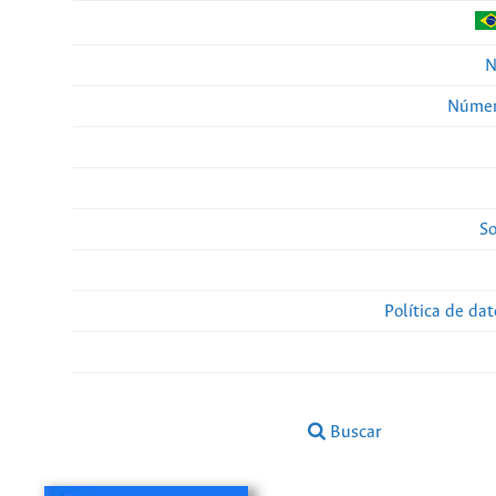
N
Númer
So
Política de da
Buscar