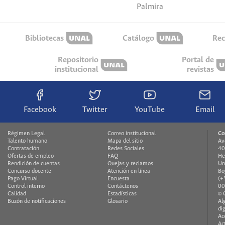
Palmira
Bibliotecas
Catálogo
Rec
Repositorio
Portal de
institucional
revistas
Facebook
Twitter
YouTube
Email
Régimen Legal
Correo institucional
Co
Talento humano
Mapa del sitio
Av
Contratación
Redes Sociales
40
Ofertas de empleo
FAQ
He
Rendición de cuentas
Quejas y reclamos
Un
Concurso docente
Atención en línea
Bo
Pago Virtual
Encuesta
(+
Control interno
Contáctenos
00
Calidad
Estadísticas
© 
Buzón de notificaciones
Glosario
Al
di
Ac
Ac