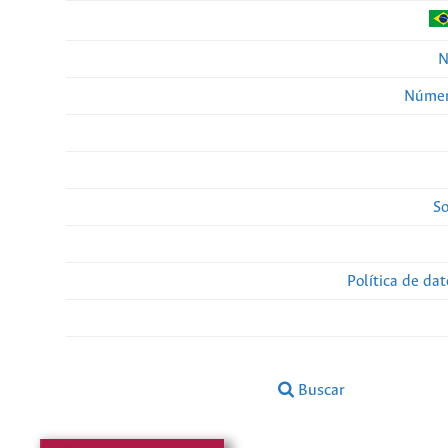
N
Númer
So
Política de da
Buscar