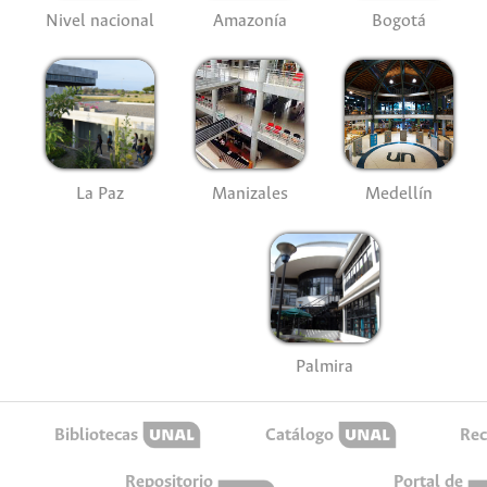
Nivel nacional
Amazonía
Bogotá
La Paz
Manizales
Medellín
Palmira
Bibliotecas
Catálogo
Rec
Repositorio
Portal de