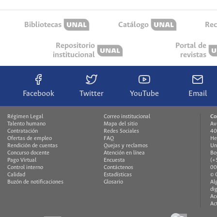
Bibliotecas
Catálogo
Rec
Repositorio
Portal de
institucional
revistas
Facebook
Twitter
YouTube
Email
Régimen Legal
Correo institucional
Co
Talento humano
Mapa del sitio
Av
Contratación
Redes Sociales
40
Ofertas de empleo
FAQ
He
Rendición de cuentas
Quejas y reclamos
Un
Concurso docente
Atención en línea
Bo
Pago Virtual
Encuesta
(+
Control interno
Contáctenos
00
Calidad
Estadísticas
© 
Buzón de notificaciones
Glosario
Al
di
Ac
Ac