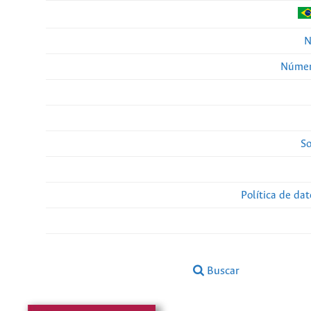
N
Númer
So
Política de da
Buscar