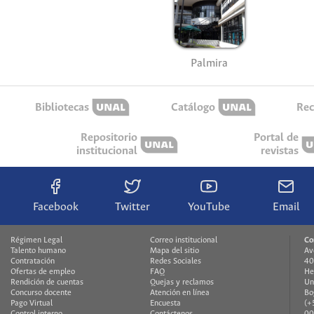
Palmira
Bibliotecas
Catálogo
Rec
Repositorio
Portal de
institucional
revistas
Facebook
Twitter
YouTube
Email
Régimen Legal
Correo institucional
Co
Talento humano
Mapa del sitio
Av
Contratación
Redes Sociales
40
Ofertas de empleo
FAQ
He
Rendición de cuentas
Quejas y reclamos
Un
Concurso docente
Atención en línea
Bo
Pago Virtual
Encuesta
(+
Control interno
Contáctenos
00