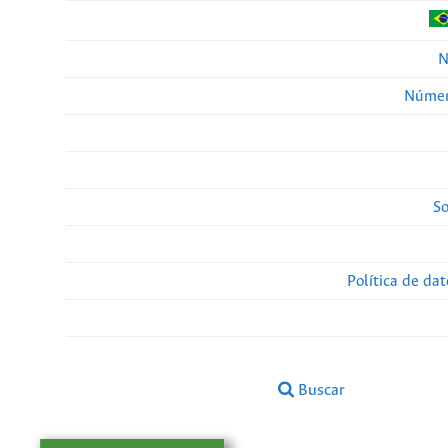
N
Númer
So
Política de da
Buscar