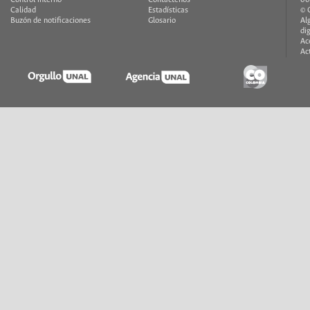
Calidad
Estadísticas
© 
Buzón de notificaciones
Glosario
Al
di
Ac
Ac