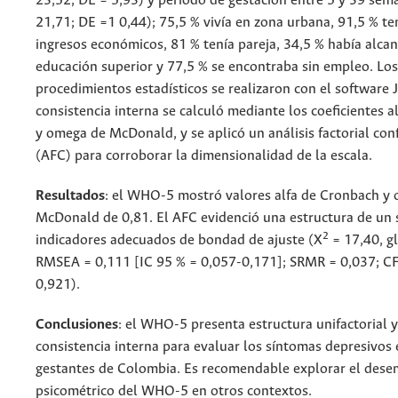
23,52; DE = 5,93) y período de gestación entre 5 y 39 sem
21,71; DE =1 0,44); 75,5 % vivía en zona urbana, 91,5 % te
ingresos económicos, 81 % tenía pareja, 34,5 % había alcan
educación superior y 77,5 % se encontraba sin empleo. Los
procedimientos estadísticos se realizaron con el software 
consistencia interna se calculó mediante los coeficientes 
y omega de McDonald, y se aplicó un análisis factorial con
(AFC) para corroborar la dimensionalidad de la escala.
Resultados
: el WHO-5 mostró valores alfa de Cronbach y
McDonald de 0,81. El AFC evidenció una estructura de un 
2
indicadores adecuados de bondad de ajuste (X
= 17,40, gl
RMSEA = 0,111 [IC 95 % = 0,057-0,171]; SRMR = 0,037; CFI
0,921).
Conclusiones
: el WHO-5 presenta estructura unifactorial 
consistencia interna para evaluar los síntomas depresivos
gestantes de Colombia. Es recomendable explorar el des
psicométrico del WHO-5 en otros contextos.