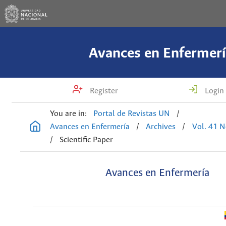
Avances en Enfermerí
Register
Login
You are in:
Portal de Revistas UN
/
Avances en Enfermería
/
Archives
/
Vol. 41 N
/
Scientific Paper
Avances en Enfermería