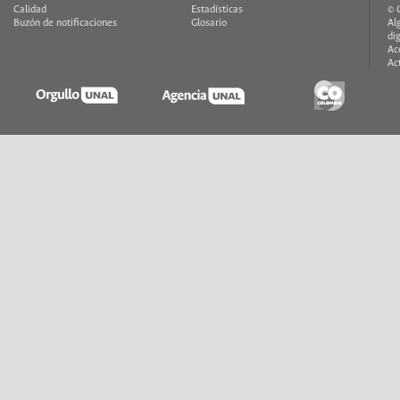
Calidad
Estadísticas
© 
Buzón de notificaciones
Glosario
Al
di
Ac
Ac