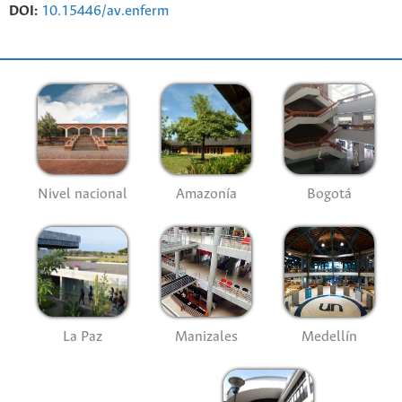
DOI:
10.15446/av.enferm
Nivel nacional
Amazonía
Bogotá
La Paz
Manizales
Medellín