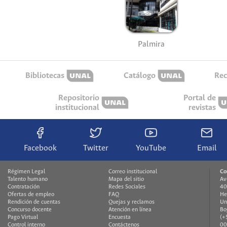
Palmira
Bibliotecas
Catálogo
Rec
Repositorio
Portal de
institucional
revistas
Facebook
Twitter
YouTube
Email
Régimen Legal
Correo institucional
Co
Talento humano
Mapa del sitio
Av
Contratación
Redes Sociales
40
Ofertas de empleo
FAQ
He
Rendición de cuentas
Quejas y reclamos
Un
Concurso docente
Atención en línea
Bo
Pago Virtual
Encuesta
(+
Control interno
Contáctenos
00