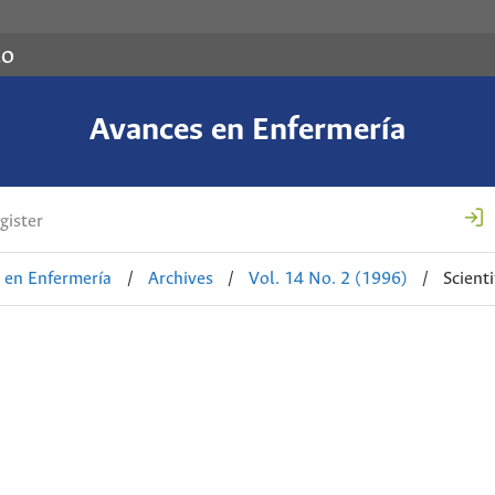
co
Avances en Enfermería
gister
 en Enfermería
/
Archives
/
Vol. 14 No. 2 (1996)
/
Scienti