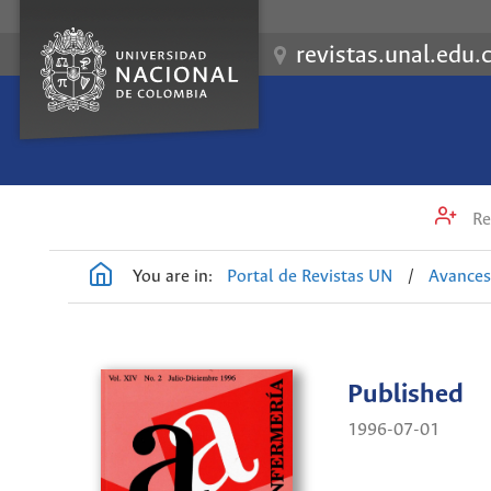
revistas.unal.edu.
Re
You are in:
Portal de Revistas UN
/
Avances
Published
1996-07-01