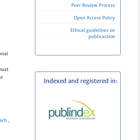
Peer Review Process
Open Access Policy
Ethical guidelines on
publicaction
onal
must
se
Indexed and registered in:
oach
,