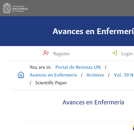
Avances en Enfermerí
Register
Login
You are in:
Portal de Revistas UN
/
Avances en Enfermería
/
Archives
/
Vol. 39 N
/
Scientific Paper
Avances en Enfermería