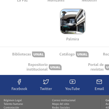
La Paz
Manizales
Medellín
Palmira
Bibliotecas
Catálogo
Rec
Repositorio
Portal de
institucional
revistas
Facebook
Twitter
YouTube
Email
Régimen Legal
Correo institucional
Co
Talento humano
Mapa del sitio
Av
Contratación
Redes Sociales
40