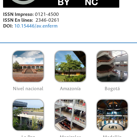
ISSN Impreso:
0121-4500
ISSN En línea:
2346-0261
DOI:
10.15446/av.enferm
Nivel nacional
Amazonía
Bogotá