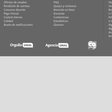
Ofertas de empleo
FAQ
He
Rendición de cuentas
Quejas y reclamos
Un
Concurso docente
Atención en línea
Bo
Pago Virtual
Encuesta
(+
Control interno
Contáctenos
00
Calidad
Estadísticas
© 
Buzón de notificaciones
Glosario
Al
di
Ac
Ac