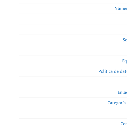
Númer
So
Eq
Política de da
Enla
Categoría
Con