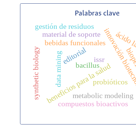
Palabras clave
gestión de residuos
innovación biotec
ácido l
material de soporte
bebidas funcionales
editorial
synthetic biology
biope
data mining
issr
bacillus
beneficios para la salud
probióticos
metabolic modeling
compuestos bioactivos