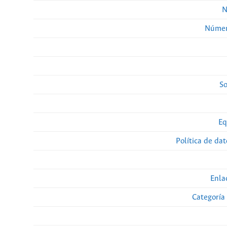
N
Númer
So
Eq
Política de da
Enla
Categoría