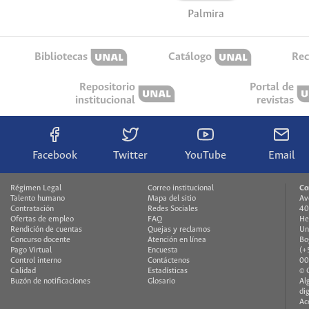
Palmira
Bibliotecas
Catálogo
Rec
Repositorio
Portal de
institucional
revistas
Facebook
Twitter
YouTube
Email
Régimen Legal
Correo institucional
Co
Talento humano
Mapa del sitio
Av
Contratación
Redes Sociales
40
Ofertas de empleo
FAQ
He
Rendición de cuentas
Quejas y reclamos
Un
Concurso docente
Atención en línea
Bo
Pago Virtual
Encuesta
(+
Control interno
Contáctenos
00
Calidad
Estadísticas
© 
Buzón de notificaciones
Glosario
Al
di
Ac