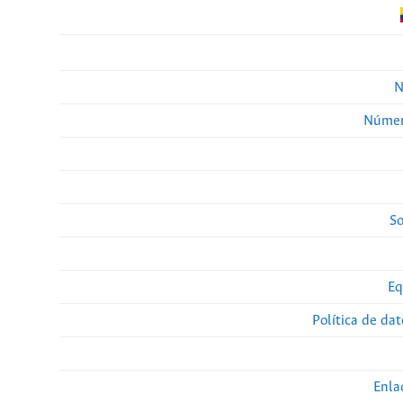
N
Númer
So
Eq
Política de da
Enla