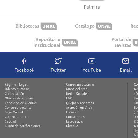
Palmira
Bibliotecas
Catálogo
Rec
Repositorio
Portal de
institucional
revistas
Facebook
Twitter
YouTube
Email
Régimen Legal
Correo institucional
Co
Talento humano
Mapa del sitio
Av
Contratación
Redes Sociales
40
Ofertas de empleo
FAQ
He
Rendición de cuentas
Quejas y reclamos
Un
Concurso docente
Atención en línea
Bo
Pago Virtual
Encuesta
(+
Control interno
Contáctenos
00
Calidad
Estadísticas
© 
Buzón de notificaciones
Glosario
Al
di
Ac