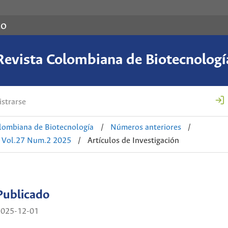
co
Revista Colombiana de Biotecnologí
strarse
lombiana de Biotecnología
/
Números anteriores
/
: Vol.27 Num.2 2025
/
Artículos de Investigación
Publicado
2025-12-01