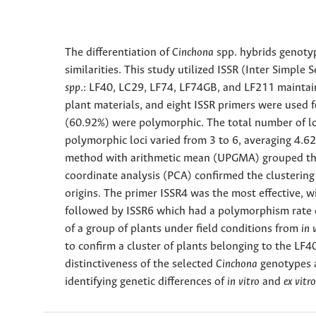
The differentiation of
Cinchona
spp. hybrids genotyp
similarities. This study utilized ISSR (Inter Simp
spp
.: LF40, LC29, LF74, LF74GB, and LF211 mainta
plant materials, and eight ISSR primers were used f
(60.92%) were polymorphic. The total number of loc
polymorphic loci varied from 3 to 6, averaging 4.6
method with arithmetic mean (UPGMA) grouped the g
coordinate analysis (PCA) confirmed the clustering 
origins. The primer ISSR4 was the most effective, 
followed by ISSR6 which had a polymorphism rate o
of a group of plants under field conditions from
in 
to confirm a cluster of plants belonging to the LF
distinctiveness of the selected
Cinchona
genotypes an
identifying genetic differences of
in vitro
and
ex vitro