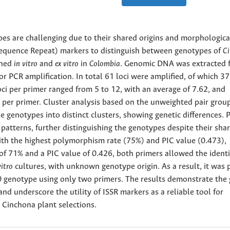
es are challenging due to their shared origins and morphologica
le Sequence Repeat) markers to distinguish between genotypes of
C
ined
in vitro
and
ex vitro
in
Colombia
. Genomic DNA was extracted 
or PCR amplification. In total 61 loci were amplified, of which 37
i per primer ranged from 5 to 12, with an average of 7.62, and
2 per primer. Cluster analysis based on the unweighted pair grou
enotypes into distinct clusters, showing genetic differences. P
patterns, further distinguishing the genotypes despite their sha
with the highest polymorphism rate (75%) and PIC value (0.473),
f 71% and a PIC value of 0.426, both primers allowed the identi
vitro
cultures, with unknown genotype origin. As a result, it was 
40 genotype using only two primers. The results demonstrate the 
d underscore the utility of ISSR markers as a reliable tool for
Cinchona plant selections.