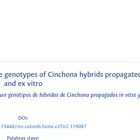
te genotypes of Cinchona hybrids propagated
and ex vitro
ir genotipos de híbridos de Cinchona propagados in vitro y
DOI:
0.15446/rev.colomb.biote.v27n2.119087
Palabras clave: