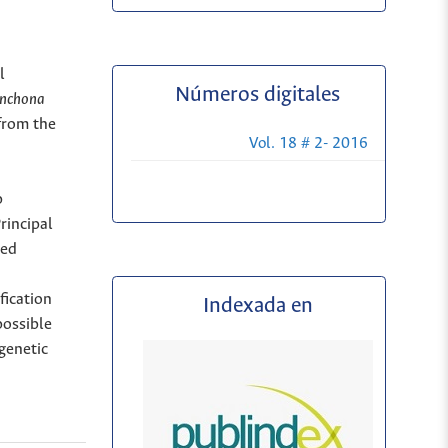
l
Números digitales
inchona
from the
Vol. 18 # 2- 2016
p
rincipal
red
fication
Indexada en
possible
genetic