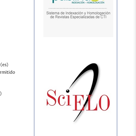
r(es)
ermitido
)