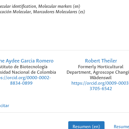
cular identification, Molecular markers (en)
icación Molecular, Marcadores Moleculares (es)
ne Aydee Garcia Romero
Robert Theiler
stituto de Biotecnología
Formerly Horticultural
sidad Nacional de Colombia
Department, Agroscope Changi
Wädenswil
ps://orcid.org/0000-0002-
https://orcid.org/0009-0003
8834-0899
3705-6542
citar
Resumen (en)
Resume