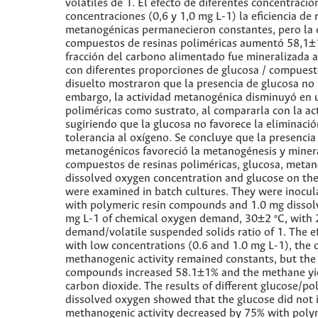
volátiles de 1. El efecto de diferentes concentraci
concentraciones (0,6 y 1,0 mg L-1) la eficiencia d
metanogénicas permanecieron constantes, pero la e
compuestos de resinas poliméricas aumentó 58,1±
fracción del carbono alimentado fue mineralizada a
con diferentes proporciones de glucosa / compuest
disuelto mostraron que la presencia de glucosa no 
embargo, la actividad metanogénica disminuyó en 
poliméricas como sustrato, al compararla con la a
sugiriendo que la glucosa no favorece la eliminaci
tolerancia al oxígeno. Se concluye que la presenci
metanogénicos favoreció la metanogénesis y minera
compuestos de resinas poliméricas, glucosa, metan
dissolved oxygen concentration and glucose on th
were examined in batch cultures. They were inocul
with polymeric resin compounds and 1.0 mg dissolv
mg L-1 of chemical oxygen demand, 30±2 ºC, with 2
demand/volatile suspended solids ratio of 1. The e
with low concentrations (0.6 and 1.0 mg L-1), the
methanogenic activity remained constants, but the
compounds increased 58.1±1% and the methane yield
carbon dioxide. The results of different glucose/po
dissolved oxygen showed that the glucose did not
methanogenic activity decreased by 75% with poly