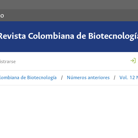
co
Revista Colombiana de Biotecnologí
strarse
lombiana de Biotecnología
/
Números anteriores
/
Vol. 12 