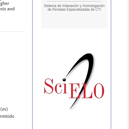
igher
esis and
r(es)
ermitido