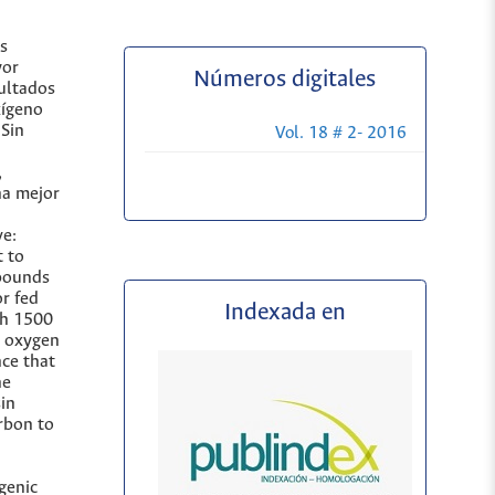
s
yor
Números digitales
sultados
xígeno
 Sin
Vol. 18 # 2- 2016
,
na mejor
ve:
t to
mpounds
r fed
Indexada en
th 1500
l oxygen
nce that
he
in
rbon to
genic