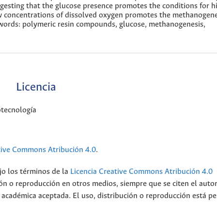
ggesting that the glucose presence promotes the conditions for h
ow concentrations of dissolved oxygen promotes the methanogen
 words: polymeric resin compounds, glucose, methanogenesis,
Licencia
otecnología
tive Commons Atribución 4.0
.
ajo los términos de la
Licencia Creative Commons Atribución 4.0
ción o reproducción en otros medios, siempre que se citen el auto
ca académica aceptada. El uso, distribución o reproducción está p