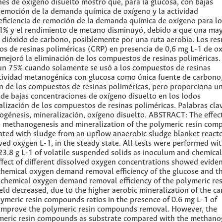
ones de oxígeno disuelto mostró que, para la glucosa, con bajas
e remoción de la demanda química de oxígeno y la actividad
ficiencia de remoción de la demanda química de oxígeno para lo
1% y el rendimiento de metano disminuyó, debido a que una ma
 dióxido de carbono, posiblemente por una ruta aerobia. Los re
os de resinas poliméricas (CRP) en presencia de 0,6 mg L-1 de o
mejoró la eliminación de los compuestos de resinas poliméricas.
un 75% cuando solamente se usó a los compuestos de resinas
ctividad metanogénica con glucosa como única fuente de carbono
ón de los compuestos de resinas poliméricas, pero proporciona u
a de bajas concentraciones de oxígeno disuelto en los lodos
lización de los compuestos de resinas poliméricas. Palabras cla
ogénesis, mineralización, oxígeno disuelto. ABSTRACT: The effec
e methanogenesis and mineralization of the polymeric resin co
ated with sludge from an upflow anaerobic sludge blanket reacto
ed oxygen L-1, in the steady state. All tests were performed wi
3.8 g L-1 of volatile suspended solids as inoculum and chemica
ffect of different dissolved oxygen concentrations showed evide
 chemical oxygen demand removal efficiency of the glucose and t
 chemical oxygen demand removal efficiency of the polymeric res
 decreased, due to the higher aerobic mineralization of the ca
lymeric resin compounds ratios in the presence of 0.6 mg L-1 of
 improve the polymeric resin compounds removal. However, the
meric resin compounds as substrate compared with the methano