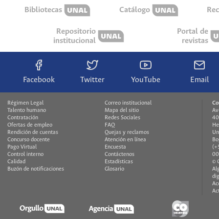
Bibliotecas
Catálogo
Rec
Repositorio
Portal de
institucional
revistas
Facebook
Twitter
YouTube
Email
Régimen Legal
Correo institucional
Co
Talento humano
Mapa del sitio
Av
Contratación
Redes Sociales
40
Ofertas de empleo
FAQ
He
Rendición de cuentas
Quejas y reclamos
Un
Concurso docente
Atención en línea
Bo
Pago Virtual
Encuesta
(+
Control interno
Contáctenos
00
Calidad
Estadísticas
© 
Buzón de notificaciones
Glosario
Al
di
Ac
Ac