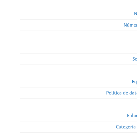
N
Númer
So
Eq
Política de da
Enla
Categoría