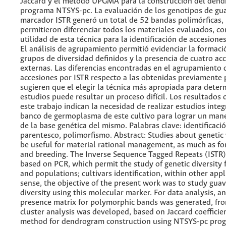
Jaccard y el método UPGMA para la construcción del dend
programa NTSYS-pc. La evaluación de los genotipos de gu
marcador ISTR generó un total de 52 bandas polimórficas, 
permitieron diferenciar todos los materiales evaluados, c
utilidad de esta técnica para la identificación de accesiones
El análisis de agrupamiento permitió evidenciar la formaci
grupos de diversidad definidos y la presencia de cuatro ac
externas. Las diferencias encontradas en el agrupamiento 
accesiones por ISTR respecto a las obtenidas previamente 
sugieren que el elegir la técnica más apropiada para dete
estudios puede resultar un proceso difícil. Los resultados 
este trabajo indican la necesidad de realizar estudios inte
banco de germoplasma de este cultivo para lograr un mane
de la base genética del mismo. Palabras clave: identificaci
parentesco, polimorfismo. Abstract: Studies about genetic 
be useful for material rational management, as much as fo
and breeding. The Inverse Sequence Tagged Repeats (ISTR) 
based on PCR, which permit the study of genetic diversity f
and populations; cultivars identification, within other appli
sense, the objective of the present work was to study gua
diversity using this molecular marker. For data analysis, a
presence matrix for polymorphic bands was generated, fr
cluster analysis was developed, based on Jaccard coeffic
method for dendrogram construction using NTSYS-pc pro