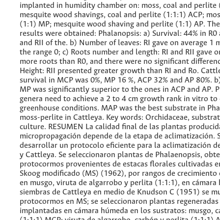
implanted in humidity chamber on: moss, coal and perlite 
mesquite wood shavings, coal and perlite (1:1:1) ACP; mos
(1:1) MP; mesquite wood shaving and perlite (1:1) AP. The
results were obtained: Phalanopsis: a) Survival: 44% in R0
and RII of the. b) Number of leaves: RI gave on average 1 
the range 0; c) Roots number and length: RI and RII gave o
more roots than R0, and there were no significant differenc
Height: RII presented greater growth than RI and Ro. Cattl
survival in MCP was 0%, MP 16 %, ACP 32% and AP 80%. b)
MP was significantly superior to the ones in ACP and AP. 
genera need to achieve a 2 to 4 cm growth rank in vitro to
greenhouse conditions. MAP was the best substrate in Ph
moss-perlite in Cattleya. Key words: Orchidaceae, substrate
culture. RESUMEN La calidad final de las plantas producid
micropropagación depende de la etapa de aclimatización. S
desarrollar un protocolo eficiente para la aclimatización 
y Cattleya. Se seleccionaron plantas de Phalaenopsis, obt
protocormos provenientes de estacas florales cultivadas 
Skoog modificado (MS) (1962), por rangos de crecimiento
en musgo, viruta de algarrobo y perlita (1:1:1), en cámar
siembras de Cattleya en medio de Knudson C (1951) se mu
protocormos en MS; se seleccionaron plantas regeneradas 
implantadas en cámara húmeda en los sustratos: musgo, ca