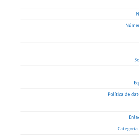
N
Númer
So
Eq
Política de da
Enla
Categoría