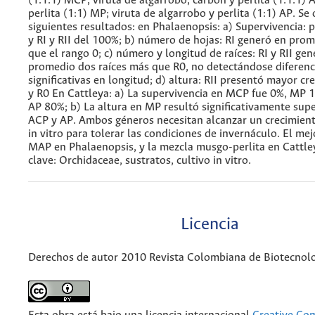
(1:1:1) MCP; viruta de algarrobo, carbón y perlita (1:1:1)
perlita (1:1) MP; viruta de algarrobo y perlita (1:1) AP. Se
siguientes resultados: en Phalaenopsis: a) Supervivencia: 
y RI y RII del 100%; b) número de hojas: RI generó en pro
que el rango 0; c) número y longitud de raíces: RI y RII ge
promedio dos raíces más que R0, no detectándose diferenc
significativas en longitud; d) altura: RII presentó mayor cr
y R0 En Cattleya: a) La supervivencia en MCP fue 0%, MP 
AP 80%; b) La altura en MP resultó significativamente sup
ACP y AP. Ambos géneros necesitan alcanzar un crecimient
in vitro para tolerar las condiciones de invernáculo. El mej
MAP en Phalaenopsis, y la mezcla musgo-perlita en Cattle
clave: Orchidaceae, sustratos, cultivo in vitro.
Licencia
Derechos de autor 2010 Revista Colombiana de Biotecnol