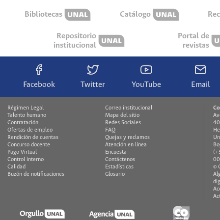
Bibliotecas
Catálogo
Rec
Repositorio
Portal de
institucional
revistas
Facebook
Twitter
YouTube
Email
Régimen Legal
Correo institucional
Co
Talento humano
Mapa del sitio
Av
Contratación
Redes Sociales
40
Ofertas de empleo
FAQ
He
Rendición de cuentas
Quejas y reclamos
Un
Concurso docente
Atención en línea
Bo
Pago Virtual
Encuesta
(+
Control interno
Contáctenos
00
Calidad
Estadísticas
© 
Buzón de notificaciones
Glosario
Al
di
Ac
Ac