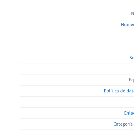
N
Númer
So
Eq
Política de da
Enla
Categoría