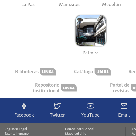
La Paz
Manizales
Medellín
Palmira
Bibliotecas
Catálogo
Rec
Repositorio
Portal de
institucional
revistas
Facebook
Twitter
YouTube
Email
Régimen Legal
Correo institucional
Co
Talento humano
Mapa del sitio
Av