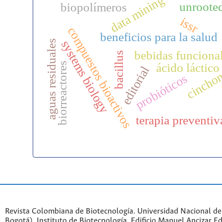
data mining
unroote
biopolímeros
issr
compuestos bioactivos
beneficios para la salud
systems biology
aguas residuales
bebidas funciona
bacillus
ácido láctico
biorreactores
editorial
cincho
probióticos
terapia preventiv
Revista Colombiana de Biotecnología. Universidad Nacional d
Bogotá). Instituto de Biotecnología. Edificio Manuel Ancizar Ed