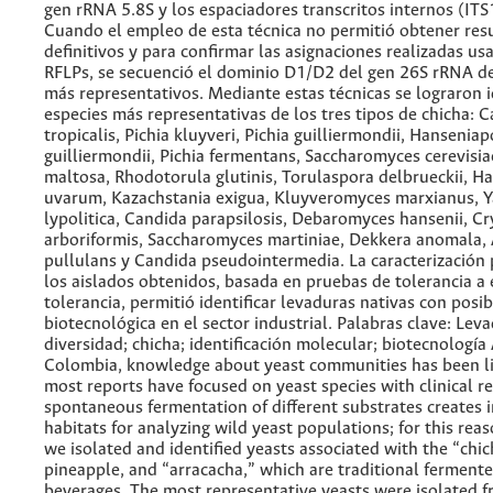
gen rRNA 5.8S y los espaciadores transcritos internos (ITS1
Cuando el empleo de esta técnica no permitió obtener res
definitivos y para confirmar las asignaciones realizadas u
RFLPs, se secuenció el dominio D1/D2 del gen 26S rRNA de
más representativos. Mediante estas técnicas se lograron id
especies más representativas de los tres tipos de chicha: 
tropicalis, Pichia kluyveri, Pichia guilliermondii, Hanseniap
guilliermondii, Pichia fermentans, Saccharomyces cerevisi
maltosa, Rhodotorula glutinis, Torulaspora delbrueckii, H
uvarum, Kazachstania exigua, Kluyveromyces marxianus, 
lypolitica, Candida parapsilosis, Debaromyces hansenii, C
arboriformis, Saccharomyces martiniae, Dekkera anomala,
pullulans y Candida pseudointermedia. La caracterización 
los aislados obtenidos, basada en pruebas de tolerancia a 
tolerancia, permitió identificar levaduras nativas con posib
biotecnológica en el sector industrial. Palabras clave: Lev
diversidad; chicha; identificación molecular; biotecnología
Colombia, knowledge about yeast communities has been l
most reports have focused on yeast species with clinical r
spontaneous fermentation of different substrates creates 
habitats for analyzing wild yeast populations; for this reas
we isolated and identified yeasts associated with the “chic
pineapple, and “arracacha,” which are traditional fermen
beverages. The most representative yeasts were isolated f