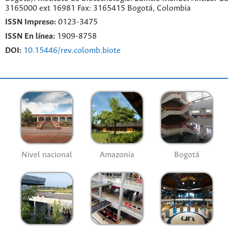
3165000 ext 16981 Fax: 3165415 Bogotá, Colombia
ISSN Impreso:
0123-3475
ISSN En línea:
1909-8758
DOI:
10.15446/rev.colomb.biote
Nivel nacional
Amazonía
Bogotá