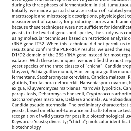
during its three phases of fermentation: initial, tumultuous
Initially, we made a partial characterization of isolated yea
macroscopic and microscopic descriptions, physiological te
measurement of capacity for producing spores and filamen
because these techniques were not sufficient for identificat
yeasts to the level of genus and species, the study was 
using molecular techniques based on restriction analysis o
rRNA gene-ITS2. When this technique did not permit us to 
results and confirm the PCR-RFLP results, we used the seq
D1/D2 domain of the 26S rRNA gene instead for most repr
isolates. With these techniques, we identified the most re
yeast species of the three classes of “chicha”: Candida tropi
kluyveri, Pichia guilliermondii, Hanseniapora guilliermondii
fermentans, Saccharomyces cerevisiae, Candida maltosa, 
glutinis, Torulaspora delbrueckii, Hanseniaspora uvarum, 
exigua, Kluyveromyces marxianus, Yarrowia lypolitica, Ca
parapsilosis, Debaromyces hansenii, Cryptococcus arborifo
Saccharomyces martiniae, Dekkera anomala, Aureobasidiu
Candida pseudointermedia. The preliminary characterizatio
yeasts, based on ethanol-tolerance and salt-tolerance test
recognition of wild yeasts for possible biotechnological use
Keywords: Yeasts; diversity; “chicha”; molecular identificat
biotechnology