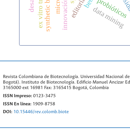
synthetic biology
ex vitro transfer
editorial
probióticos
data mining
Revista Colombiana de Biotecnología. Universidad Nacional d
Bogotá). Instituto de Biotecnología. Edificio Manuel Ancizar Ed
3165000 ext 16981 Fax: 3165415 Bogotá, Colombia
ISSN Impreso:
0123-3475
ISSN En línea:
1909-8758
DOI:
10.15446/rev.colomb.biote