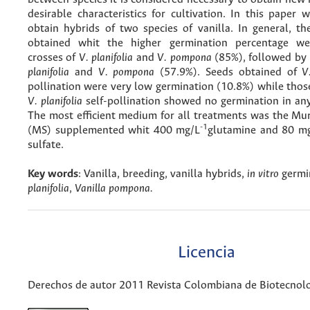
desirable characteristics for cultivation. In this paper
obtain hybrids of two species of vanilla. In general, th
obtained whit the higher germination percentage were
crosses of
V. planifolia
and
V. pompona
(85%), followed by 
planifolia
and
V. pompona
(57.9%). Seeds obtained of
V
pollination were very low germination (10.8%) while thos
V. planifolia
self-pollination showed no germination in any
The most efficient medium for all treatments was the Mu
-1
(MS) supplemented whit 400 mg/L
glutamine and 80 m
sulfate.
Key
w
ords
: Vanilla, breeding, vanilla hybrids,
in vitro
germi
planifolia
,
Vanilla pompona.
Licencia
Derechos de autor 2011 Revista Colombiana de Biotecnol