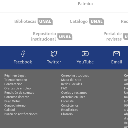
Palmira
Bibliotecas
Catálogo
Rec
Repositorio
Portal de
institucional
revistas
Facebook
Twitter
YouTube
Email
Régimen Legal
Correo institucional
Co
Talento humano
Mapa del sitio
Av
Contratación
Redes Sociales
40
Ofertas de empleo
FAQ
He
Rendición de cuentas
Quejas y reclamos
Un
Concurso docente
Atención en línea
Bo
Pago Virtual
Encuesta
(+
Control interno
Contáctenos
00
Calidad
Estadísticas
© 
Buzón de notificaciones
Glosario
Al
di
Ac
Ac