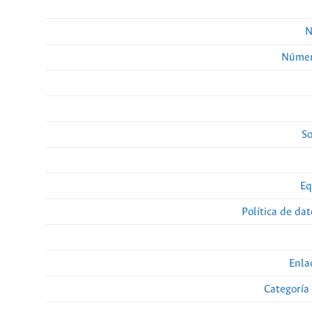
N
Númer
So
Eq
Política de da
Enla
Categoría