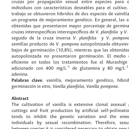
cruzas por propagación sexual entre especies para 
individuos con características deseables para el cultivo
trabajo se obtuvieron híbridos de dos especies de vainil
un programa de mejoramiento genético. En general, las se
obtenidas que presentaron mayor porcentaje de germina
cruzas interespecíficas interespecíficos de
V. planifolia
y
V.
seguido de la cruza inversa
V. planifolia
y
V. pompon
semillas producto de
V. pompona
autopolinizada obtuvie
bajos de germinación (10,8%), mientras que las obtenid
autopolinizada no presentaron germinación. El medio 
eficiente en todos los tratamientos fue el Murashig
-1
-1
adicionado con 400 mg/L
de glutamina y 80 mg/L
adenina.
Palabras clave
: vainilla, mejoramiento genético, híbrid
germinación
in vitro
,
Vanilla planifolia
,
Vanilla pompona.
Abstract
The cultivation of vanilla is extensive clonal asexual
cuttings and fruit production by artificial self-pollinati
tends to inhibit the genetic variation and the em
individuals by sexual recombination. Therefore, sexu
between species it is considered necessary to obtain new 