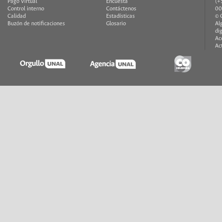
Pago Virtual
Encuesta
(+
Control interno
Contáctenos
00
Calidad
Estadísticas
© 
Buzón de notificaciones
Glosario
Al
di
Ac
Ac