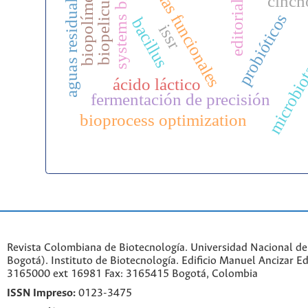
systems biology
bebidas funcionales
biopolímeros
aguas residuales
biopelicula
cinch
editorial
probióticos
microbiot
bacillus
issr
ácido láctico
fermentación de precisión
bioprocess optimization
Revista Colombiana de Biotecnología. Universidad Nacional d
Bogotá). Instituto de Biotecnología. Edificio Manuel Ancizar Ed
3165000 ext 16981 Fax: 3165415 Bogotá, Colombia
ISSN Impreso:
0123-3475