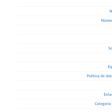
N
Númer
So
Eq
Política de da
Enla
Categoría