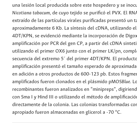
una lesión local producida sobre este hospedero y se inoc
Nicotiana tabacum,
de cuyo tejido se purificó el PVX. El R
extraído de las partículas virales purificadas presentó un
aproximadamente 6 Kb. La síntesis del cDNA, utilizando el
4DT/KPN, se evidenció mediante la incorporación de Digox
amplificación por PCR del gen CP, a partir del cDNA sinteti
utilizando el primer OX6 junto con el primer LK/pn, compl
secuencia del extremo 5´ del primer 4DT/KPN. El producto
amplificación presentó el tamaño esperado de aproximad
en adición a otros productos de 600-123 pb. Estos fragme
amplificados fueron clonados en el plásmido pMOS
Blue
. L
recombinantes fueron analizados en “minipreps”, digirien
con Sma I y Hind III o utilizando el método de amplificaci
directamente de la colonia. Las colonias transformadas con
apropiado fueron almacenadas en glicerol a -70 °C.