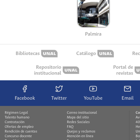
Palmira
Bibliotecas
Catálogo
Rec
Repositorio
Portal de
institucional
revistas
Facebook
Twitter
YouTube
Email
Régimen Legal
Correo institucional
Co
Talento humano
Mapa del sitio
Av
Contratación
Redes Sociales
40
Ofertas de empleo
FAQ
He
Rendición de cuentas
Quejas y reclamos
Un
Concurso docente
Atención en línea
Bo