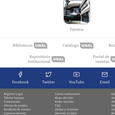
Palmira
Bibliotecas
Catálogo
Rec
Repositorio
Portal de
institucional
revistas
Facebook
Twitter
YouTube
Email
Régimen Legal
Correo institucional
Co
Talento humano
Mapa del sitio
Av
Contratación
Redes Sociales
40
Ofertas de empleo
FAQ
He
Rendición de cuentas
Quejas y reclamos
Un
Concurso docente
Atención en línea
Bo