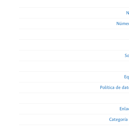
N
Númer
So
Eq
Política de da
Enla
Categoría