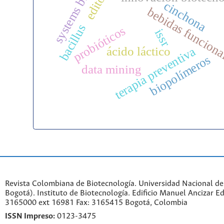
systems biology
cinchona
bebidas funcion
bacillus
probióticos
issr
ácido láctico
terapia preventiva
biopolímeros
data mining
Revista Colombiana de Biotecnología. Universidad Nacional d
Bogotá). Instituto de Biotecnología. Edificio Manuel Ancizar Ed
3165000 ext 16981 Fax: 3165415 Bogotá, Colombia
ISSN Impreso:
0123-3475