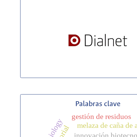
Palabras clave
gestión de residuos
melaza de caña de 
editorial
innovación biotecno