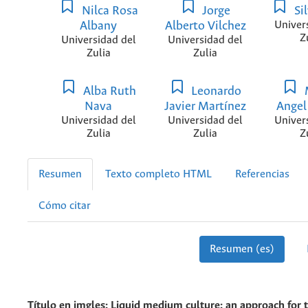
Nilca Rosa
Jorge
Si
Albany
Alberto Vilchez
Univer
Z
Universidad del
Universidad del
Zulia
Zulia
Alba Ruth
Leonardo
Nava
Javier Martínez
Angel
Universidad del
Universidad del
Univer
Zulia
Zulia
Z
Resumen
Texto completo HTML
Referencias
Cómo citar
Resumen (es)
Título en imgles:
Liquid medium culture: an approach for 