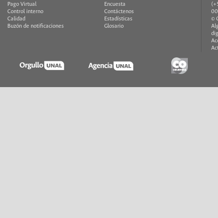
Pago Virtual
Encuesta
(+
Control interno
Contáctenos
00
Calidad
Estadísticas
© 
Buzón de notificaciones
Glosario
Al
di
Ac
Ac