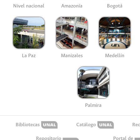
Nivel nacional
Amazonía
Bogotá
La Paz
Manizales
Medellín
Palmira
Bibliotecas
Catálogo
Rec
Repositorio
Portal de