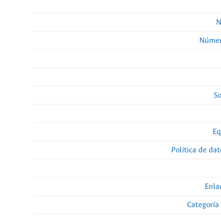
N
Númer
So
Eq
Política de da
Enla
Categoría