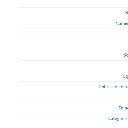
N
Númer
So
Eq
Política de da
Enla
Categoría