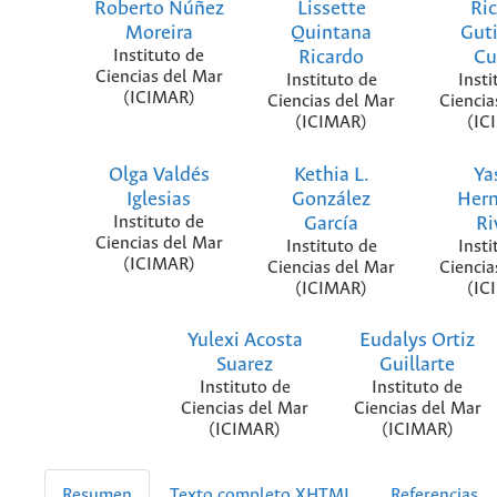
Roberto Núñez
Lissette
Ri
Moreira
Quintana
Guti
Instituto de
Ricardo
Cu
Ciencias del Mar
Instituto de
Insti
(ICIMAR)
Ciencias del Mar
Ciencia
(ICIMAR)
(IC
Olga Valdés
Kethia L.
Ya
Iglesias
González
Her
Instituto de
García
Ri
Ciencias del Mar
Instituto de
Insti
(ICIMAR)
Ciencias del Mar
Ciencia
(ICIMAR)
(IC
Yulexi Acosta
Eudalys Ortiz
Suarez
Guillarte
Instituto de
Instituto de
Ciencias del Mar
Ciencias del Mar
(ICIMAR)
(ICIMAR)
Resumen
Texto completo XHTML
Referencias