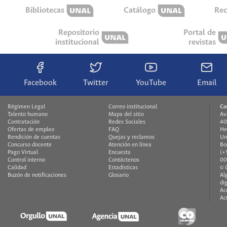
Bibliotecas
Catálogo
Rec
Repositorio
Portal de
institucional
revistas
Facebook
Twitter
YouTube
Email
Régimen Legal
Correo institucional
Co
Talento humano
Mapa del sitio
Av
Contratación
Redes Sociales
40
Ofertas de empleo
FAQ
He
Rendición de cuentas
Quejas y reclamos
Un
Concurso docente
Atención en línea
Bo
Pago Virtual
Encuesta
(+
Control interno
Contáctenos
00
Calidad
Estadísticas
© 
Buzón de notificaciones
Glosario
Al
di
Ac
Ac