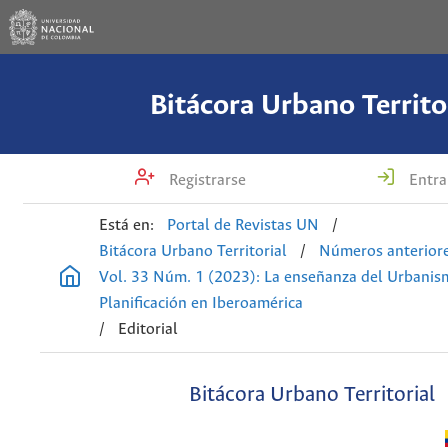
Bitácora Urbano Territo
Registrarse
Entra
Está en:
Portal de Revistas UN
/
Bitácora Urbano Territorial
/
Números anterior
Vol. 33 Núm. 1 (2023): La enseñanza del Urbanis
Planificación en Iberoamérica
/
Editorial
Bitácora Urbano Territorial