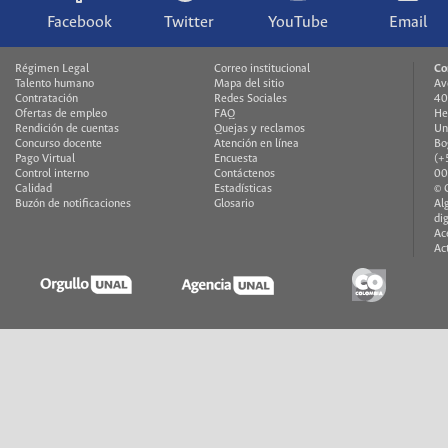
Facebook
Twitter
YouTube
Email
Régimen Legal
Correo institucional
Co
Talento humano
Mapa del sitio
Av
Contratación
Redes Sociales
40
Ofertas de empleo
FAQ
He
Rendición de cuentas
Quejas y reclamos
Un
Concurso docente
Atención en línea
Bo
Pago Virtual
Encuesta
(+
Control interno
Contáctenos
00
Calidad
Estadísticas
© 
Buzón de notificaciones
Glosario
Al
di
Ac
Ac