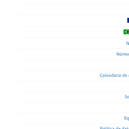
N
Númer
Calendario de 
So
Eq
Política de da