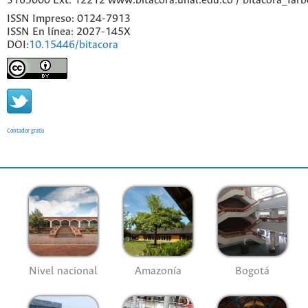
3165000 Ext. 12212 www.bitacora.unal.edu.co / bitacora_far
ISSN Impreso: 0124-7913
ISSN En línea: 2027-145X
DOI:
10.15446/bitacora
Contador gratis
Nivel nacional
Amazonía
Bogotá