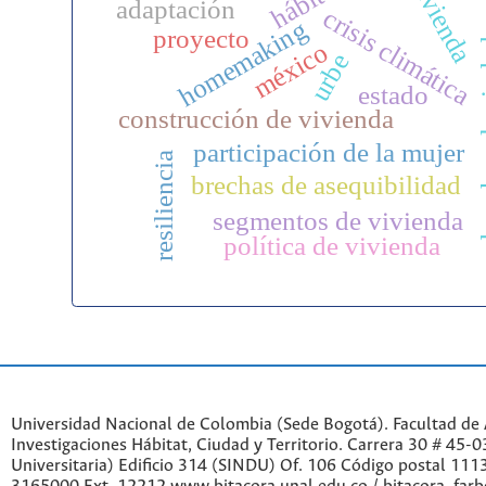
vivienda
hábitat
adaptación
crisis climática
homemaking
proyecto
derech
méxico
urbe
estado
construcción de vivienda
participación de la mujer
resiliencia
brechas de asequibilidad
segmentos de vivienda
política de vivienda
Universidad Nacional de Colombia (Sede Bogotá). Facultad de A
Investigaciones Hábitat, Ciudad y Territorio. Carrera 30 # 45-
Universitaria) Edificio 314 (SINDU) Of. 106 Código postal 11