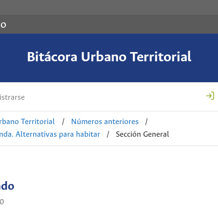
co
Bitácora Urbano Territorial
strarse
rbano Territorial
/
Números anteriores
/
enda. Alternativas para habitar
/
Sección General
ado
0