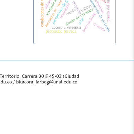
vivienda alquilada
perspectiva de género
condiciones de vida
mercados de vivienda
construcción de vivienda
precio del suelo
suburbios
proyecto
resiliencia
hábitat
diseño de vivienda
estado
homemaking
urbe
vivienda
acceso a vivienda
propiedad privada
Territorio. Carrera 30 # 45-03 (Ciudad
edu.co / bitacora_farbog@unal.edu.co