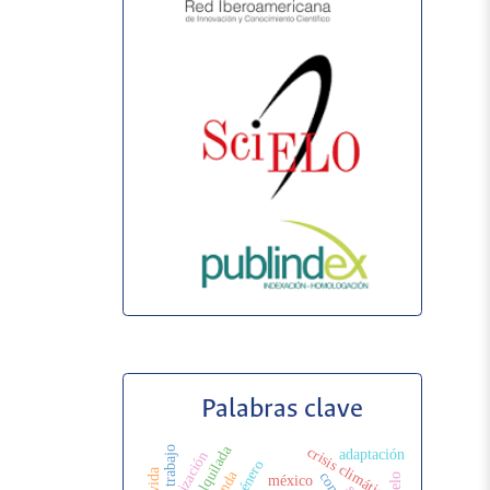
Palabras clave
crisis climática
trabajo
adaptación
urbanización
méxico