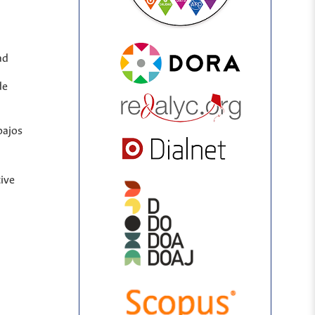
ad
de
bajos
ive