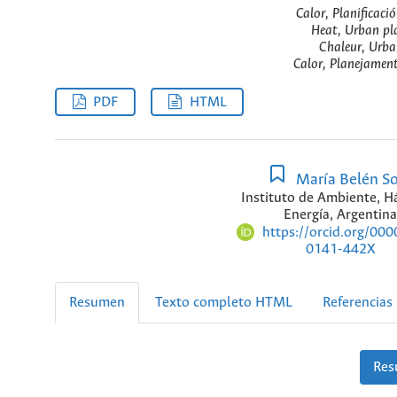
Calor, Planificac
Heat, Urban pl
Chaleur, Urba
Calor, Planejamen
PDF
HTML
María Belén S
Instituto de Ambiente, Há
Energía, Argentina
https://orcid.org/00
0141-442X
Resumen
Texto completo HTML
Referencias
Res