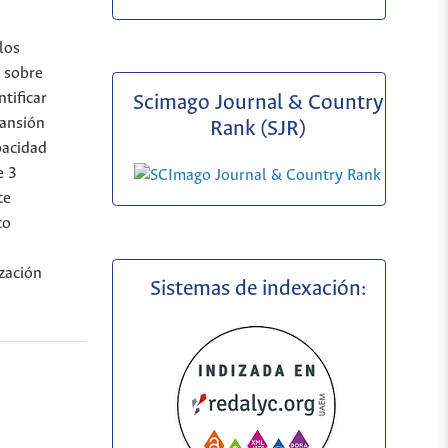
los
a sobre
tificar
Scimago Journal & Country
pansión
Rank (SJR)
pacidad
e 3
te
co
ización
Sistemas de indexación: