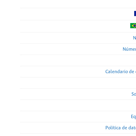
N
Númer
Calendario de 
So
Eq
Política de da