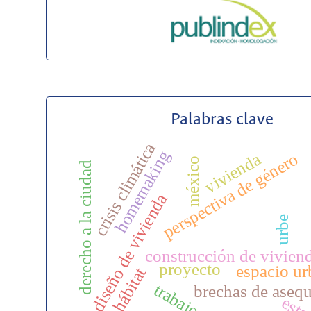
Palabras clave
crisis climática
homemaking
perspectiva de género
vivienda
méxico
derecho a la ciudad
diseño de vivienda
urbe
construcción de vivien
proyecto
espacio u
hábitat
trabajo
brechas de asequ