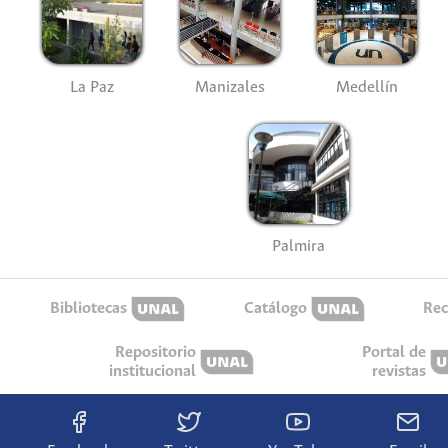
La Paz
Manizales
Medellín
Palmira
Bibliotecas
Catálogo
Rec
Repositorio
Portal de
institucional
revistas