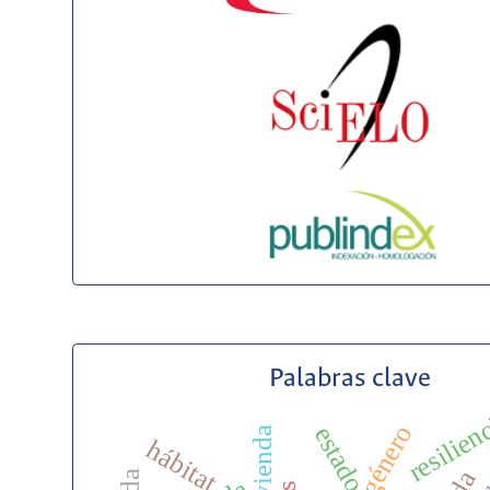
Palabras clave
resilien
estado
hábitat