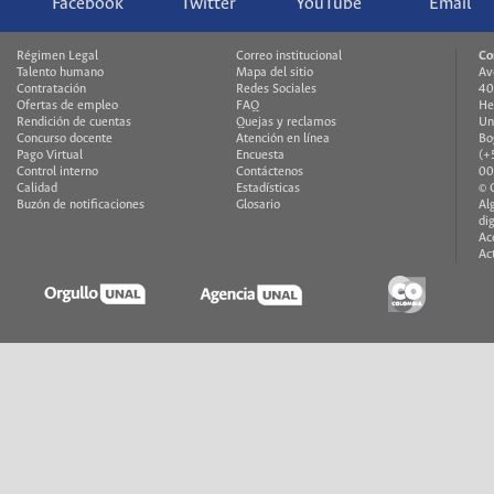
Facebook
Twitter
YouTube
Email
Régimen Legal
Correo institucional
Co
Talento humano
Mapa del sitio
Av
Contratación
Redes Sociales
40
Ofertas de empleo
FAQ
He
Rendición de cuentas
Quejas y reclamos
Un
Concurso docente
Atención en línea
Bo
Pago Virtual
Encuesta
(+
Control interno
Contáctenos
00
Calidad
Estadísticas
© 
Buzón de notificaciones
Glosario
Al
di
Ac
Ac