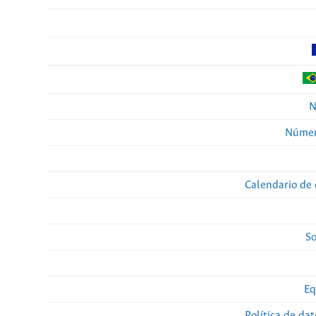
N
Númer
Calendario de 
So
Eq
Política de da