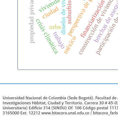
perspectiva de género
brechas de aseq
diseño de vivienda
construcción de vivienda
propiedad privada
participación d
vivienda
suburbios
financiarización
ciudad
crisis climática
urbe
trabajo
méxico
Universidad Nacional de Colombia (Sede Bogotá). Facultad de A
Investigaciones Hábitat, Ciudad y Territorio. Carrera 30 # 45-
Universitaria) Edificio 314 (SINDU) Of. 106 Código postal 11
3165000 Ext. 12212 www.bitacora.unal.edu.co / bitacora_far