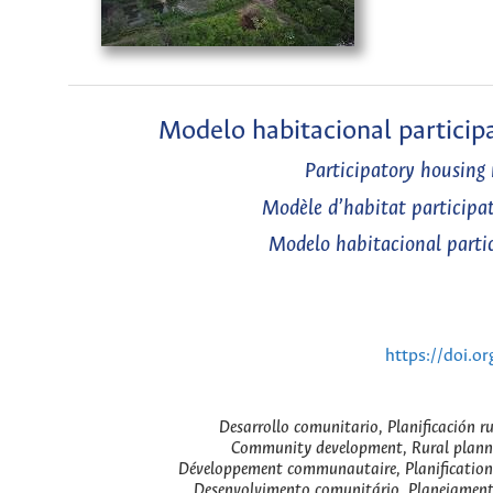
Modelo habitacional partici
Participatory housin
Modèle d’habitat participa
Modelo habitacional part
https://doi.o
Desarrollo comunitario, Planificación ru
Community development, Rural plannin
Développement communautaire, Planification r
Desenvolvimento comunitário, Planejamento 