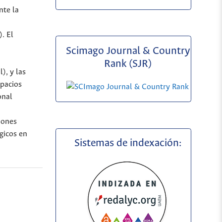
nte la
. El
Scimago Journal & Country
Rank (SJR)
), y las
spacios
onal
ciones
gicos en
Sistemas de indexación: