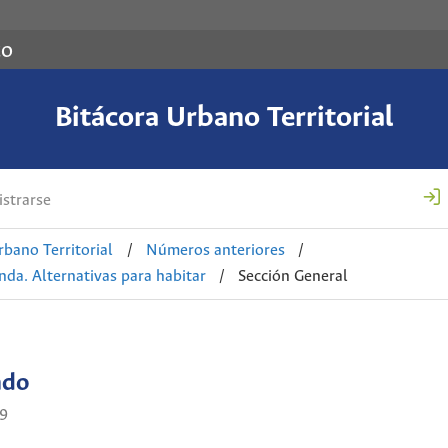
co
Bitácora Urbano Territorial
strarse
rbano Territorial
/
Números anteriores
/
enda. Alternativas para habitar
/
Sección General
ado
9