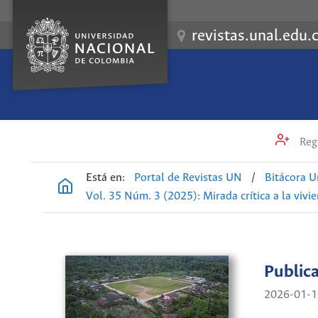
revistas.unal.edu.
Regi
Está en:
Portal de Revistas UN
/
Bitácora U
Vol. 35 Núm. 3 (2025): Mirada crítica a la vivi
Public
2026-01-1