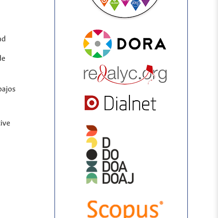
ad
de
bajos
ive