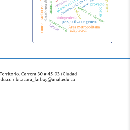
financiarización
concentración económica
construcción de vivienda
planificación urbana
plataforma digital
urbe
proyecto
diseño de vivienda
estado
méxico
bioingeniería
homemaking
perspectiva de género
hábitat
Área metropolitana
adaptación
Territorio. Carrera 30 # 45-03 (Ciudad
edu.co / bitacora_farbog@unal.edu.co