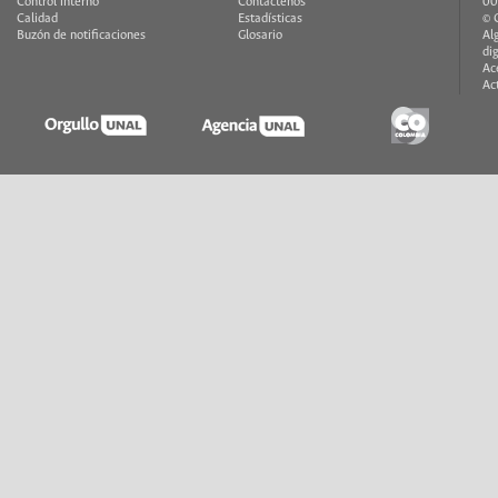
Control interno
Contáctenos
00
Calidad
Estadísticas
© 
Buzón de notificaciones
Glosario
Al
di
Ac
Ac