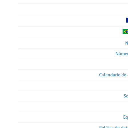
N
Númer
Calendario de 
So
Eq
Política de da