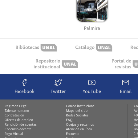
Palmira
Bibliotecas
Catálogo
Rec
Repositorio
Portal de
institucional
revistas
Facebook
Twitter
YouTube
Email
Régimen Legal
Correo institucional
Co
Talento humano
Mapa del sitio
Av
Contratación
Redes Sociales
40
Ofertas de empleo
FAQ
He
Rendición de cuentas
Quejas y reclamos
Un
Concurso docente
Atención en línea
Bo
Pago Virtual
Encuesta
(+