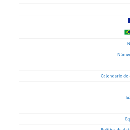
N
Númer
Calendario de 
So
Eq
Política de da