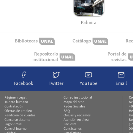
Palmira
Bibliotecas
Catálogo
Rec
Repositorio
Portal de
institucional
revistas
Facebook
Twitter
YouTube
Email
Régimen Legal
Correo institucional
Co
Talento humano
Mapa del sitio
Av
Contratación
Redes Sociales
40
Ofertas de empleo
FAQ
He
Rendición de cuentas
Quejas y reclamos
Un
Concurso docente
Atención en línea
Bo
Pago Virtual
Encuesta
(+
Control interno
Contáctenos
00