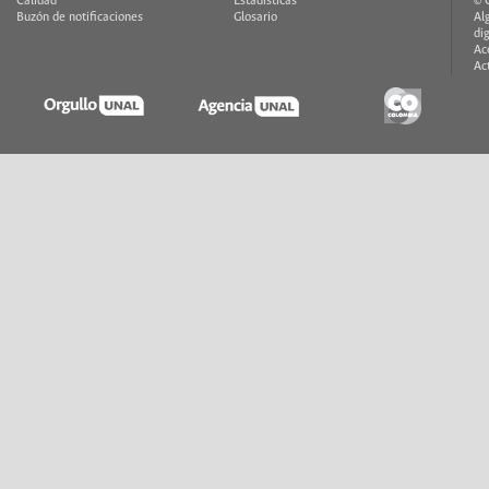
Calidad
Estadísticas
© 
Buzón de notificaciones
Glosario
Al
di
Ac
Ac