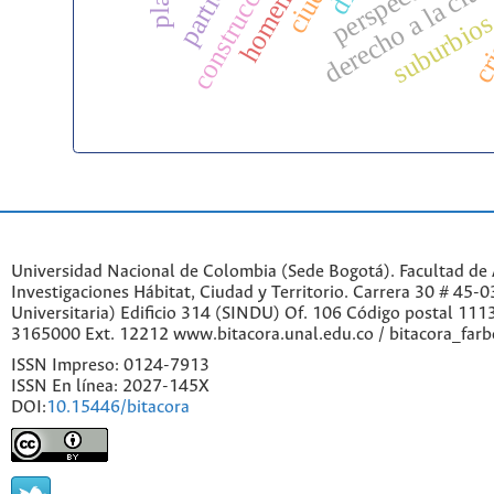
cri
derecho a la ciu
suburbio
Universidad Nacional de Colombia (Sede Bogotá). Facultad de A
Investigaciones Hábitat, Ciudad y Territorio. Carrera 30 # 45-
Universitaria) Edificio 314 (SINDU) Of. 106 Código postal 11
3165000 Ext. 12212 www.bitacora.unal.edu.co / bitacora_far
ISSN Impreso: 0124-7913
ISSN En línea: 2027-145X
DOI:
10.15446/bitacora