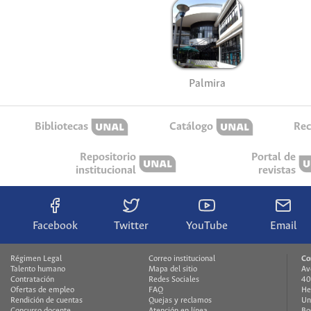
Palmira
Bibliotecas
Catálogo
Rec
Repositorio
Portal de
institucional
revistas
Facebook
Twitter
YouTube
Email
Régimen Legal
Correo institucional
Co
Talento humano
Mapa del sitio
Av
Contratación
Redes Sociales
40
Ofertas de empleo
FAQ
He
Rendición de cuentas
Quejas y reclamos
Un
Concurso docente
Atención en línea
Bo