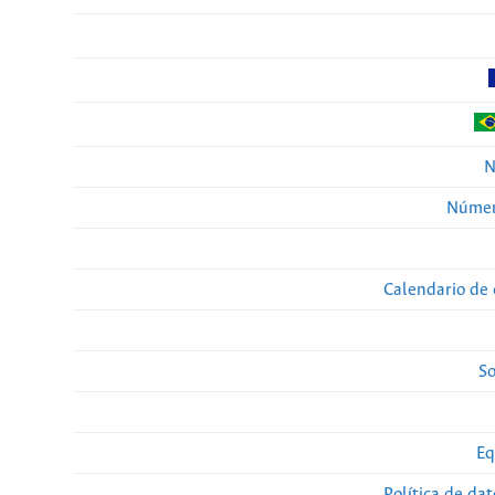
N
Númer
Calendario de 
So
Eq
Política de da