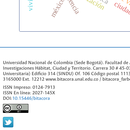
resiliencia
méxico
ciud
Universidad Nacional de Colombia (Sede Bogotá). Facultad de A
Investigaciones Hábitat, Ciudad y Territorio. Carrera 30 # 45-
Universitaria) Edificio 314 (SINDU) Of. 106 Código postal 11
3165000 Ext. 12212 www.bitacora.unal.edu.co / bitacora_far
ISSN Impreso: 0124-7913
ISSN En línea: 2027-145X
DOI:
10.15446/bitacora