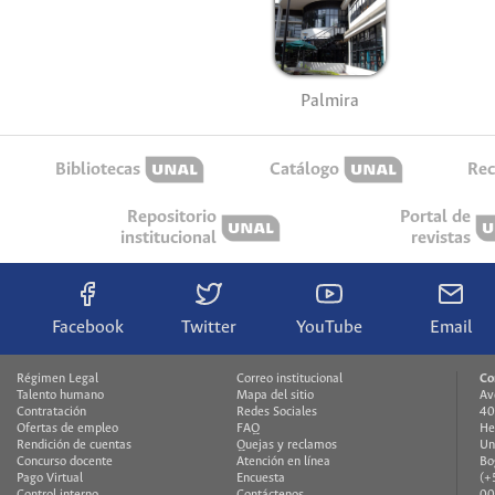
Palmira
Bibliotecas
Catálogo
Rec
Repositorio
Portal de
institucional
revistas
Facebook
Twitter
YouTube
Email
Régimen Legal
Correo institucional
Co
Talento humano
Mapa del sitio
Av
Contratación
Redes Sociales
40
Ofertas de empleo
FAQ
He
Rendición de cuentas
Quejas y reclamos
Un
Concurso docente
Atención en línea
Bo
Pago Virtual
Encuesta
(+
Control interno
Contáctenos
00