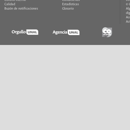
Calidad
Estadísticas
© 
Buzón de notificaciones
Glosario
Al
di
Ac
Ac