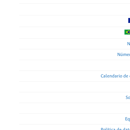
N
Númer
Calendario de 
So
Eq
Política de da