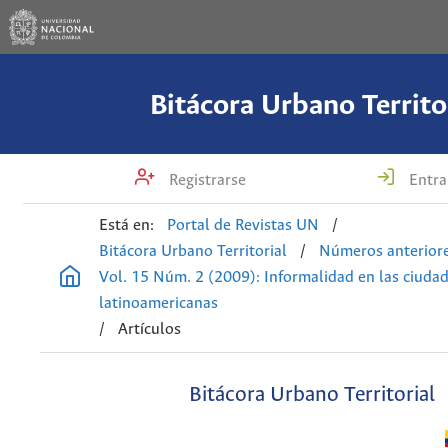
Bitácora Urbano Territo
Registrarse
Entra
Está en:
Portal de Revistas UN
/
Bitácora Urbano Territorial
/
Números anterior
Vol. 15 Núm. 2 (2009): Informalidad en las ciuda
latinoamericanas
/
Artículos
Bitácora Urbano Territorial