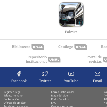
Palmira
Bibliotecas
Catálogo
Rec
Repositorio
Portal de
institucional
revistas
Facebook
Twitter
YouTube
Email
Régimen Legal
Correo institucional
Co
Talento humano
Mapa del sitio
Av
Contratación
Redes Sociales
40
Ofertas de empleo
FAQ
He
Rendición de cuentas
Quejas y reclamos
Un