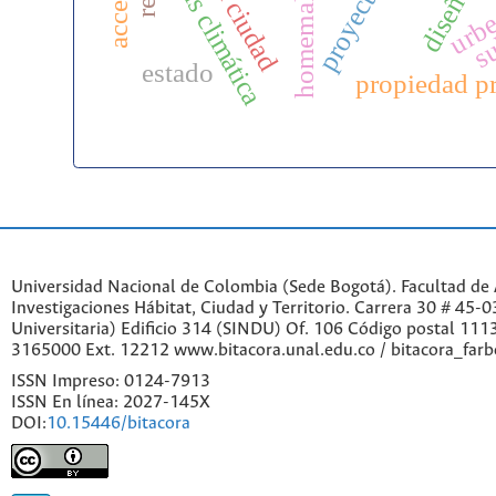
crisis climática
homemaking
proyecto
su
urb
estado
propiedad p
Universidad Nacional de Colombia (Sede Bogotá). Facultad de A
Investigaciones Hábitat, Ciudad y Territorio. Carrera 30 # 45-
Universitaria) Edificio 314 (SINDU) Of. 106 Código postal 11
3165000 Ext. 12212 www.bitacora.unal.edu.co / bitacora_far
ISSN Impreso: 0124-7913
ISSN En línea: 2027-145X
DOI:
10.15446/bitacora