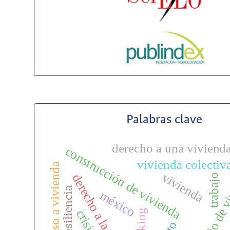
Palabras clave
derecho a una viviend
construcción de vivienda
vivienda colectiv
acceso a vivienda
diseño de v
vivienda
derecho a la ciudad
trabajo
resiliencia
méxico