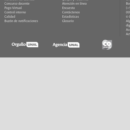
Concurso docente
Atención en línea
Bo
Pago Virtual
Encuesta
(+
Control interno
Contáctenos
00
Calidad
Estadísticas
© 
Buzón de notificaciones
Glosario
Al
di
Ac
Ac