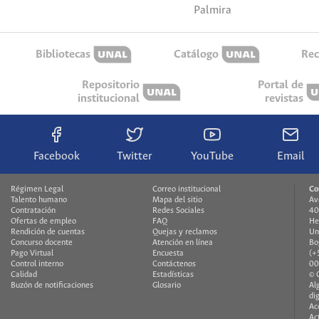
Palmira
Bibliotecas
Catálogo
Rec
Repositorio
Portal de
institucional
revistas
Facebook
Twitter
YouTube
Email
Régimen Legal
Correo institucional
Co
Talento humano
Mapa del sitio
Av
Contratación
Redes Sociales
40
Ofertas de empleo
FAQ
He
Rendición de cuentas
Quejas y reclamos
Un
Concurso docente
Atención en línea
Bo
Pago Virtual
Encuesta
(+
Control interno
Contáctenos
00
Calidad
Estadísticas
© 
Buzón de notificaciones
Glosario
Al
di
Ac
Ac