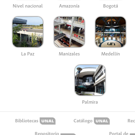
Nivel nacional
Amazonía
Bogotá
La Paz
Manizales
Medellín
Palmira
Bibliotecas
Catálogo
Rec
Repositorio
Portal de