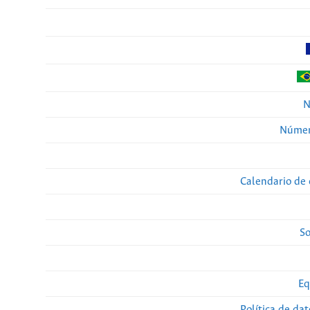
N
Númer
Calendario de 
So
Eq
Política de da