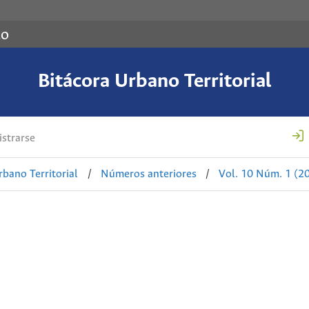
co
Bitácora Urbano Territorial
strarse
rbano Territorial
/
Números anteriores
/
Vol. 10 Núm. 1 (20