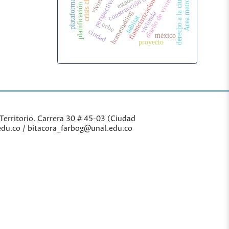
Área metropolitana
plataforma digital
construcción de vivienda
planificación urbana
diseño de vivienda
derecho a la ciudad
estado
financiarización
vivienda
homemaking
hábitat
urbe
ciudad
méxico
proyecto
Territorio. Carrera 30 # 45-03 (Ciudad
edu.co / bitacora_farbog@unal.edu.co