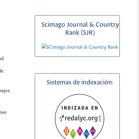
Scimago Journal & Country
Rank (SJR)
ad
de
Sistemas de indexación:
bajos
ive