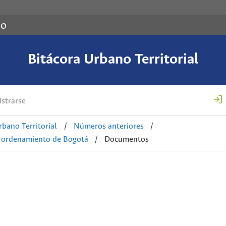
co
Bitácora Urbano Territorial
strarse
rbano Territorial
/
Números anteriores
/
el ordenamiento de Bogotá
/
Documentos